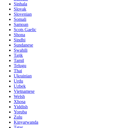
Sinhala
Slovak
Slovenian
Somali
Samoan
Scots Gaelic
Shona
Sindhi
Sundanese
Swahili
Tajik
Tamil
Telugu
Thai
Ukrainian
Urdu
Uzbek
Vietnamese
Welsh
Xhosa
Yiddish
Yoruba
Zulu
Kinyarwanda
Tatar