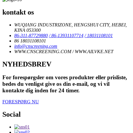
kontakt os
WUQIANG INDUSTRIZONE, HENGSHUI CITY, HEBEI,
KINA 053300
86-311-87729880
/ 86-13931107714
/ 18031108101
86 18031108101
info@cnscreening.com
WWW.CNSCREENING.COM / WWW.AILVKE.NET
NYHEDSBREV
For forespørgsler om vores produkter eller prisliste,
bedes du venligst give os din e-mail, og vi vil
kontakte dig inden for 24 timer.
FORESPØRG NU
Social