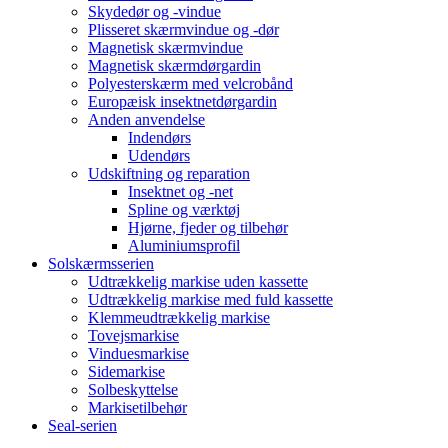
Skydedør og -vindue
Plisseret skærmvindue og -dør
Magnetisk skærmvindue
Magnetisk skærmdørgardin
Polyesterskærm med velcrobånd
Europæisk insektnetdørgardin
Anden anvendelse
Indendørs
Udendørs
Udskiftning og reparation
Insektnet og -net
Spline og værktøj
Hjørne, fjeder og tilbehør
Aluminiumsprofil
Solskærmsserien
Udtrækkelig markise uden kassette
Udtrækkelig markise med fuld kassette
Klemmeudtrækkelig markise
Tovejsmarkise
Vinduesmarkise
Sidemarkise
Solbeskyttelse
Markisetilbehør
Seal-serien