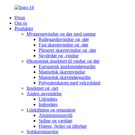
Hjem
Om os
Produkter
Myggenetvindue og dør med ramme
Rullegardinvindue og -dør
Fast skærmvindue og -dør
Plisseret skærmvindue og -dør
Skydedør og -vindue
Økonomisk insektnet til vindue og dør
Europæisk insektnetdørgardin
Magnetisk skærmvindue
Magnetisk skærmdørgardin
Polyesterskærm med velcrobånd
Insektnet og -net
Anden anvendelse
Udendørs
Indendørs
Udskiftning og reparation
Aluminiumsprofil
Spline og værktøj
Hjørne, fjeder og tilbehør
Solskærmsserien