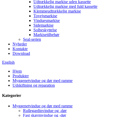
Udtrækkelig markise uden kassette
Udtrækkelig markise med fuld kassette
Klemmeudtrækkelig markise
Tovejsmarkise
Vinduesmarkise
Sidemarkise
Solbeskyttelse
Markisetilbehør
Seal-serien
Nyheder
Kontakte
Download
English
Hjem
Produkter
Myggenetvindue og dør med ramme
Udskiftning og reparation
Kategorier
Myggenetvindue og dør med ramme
Rullegardinvindue og -dør
Fast skærmvindue og -dør