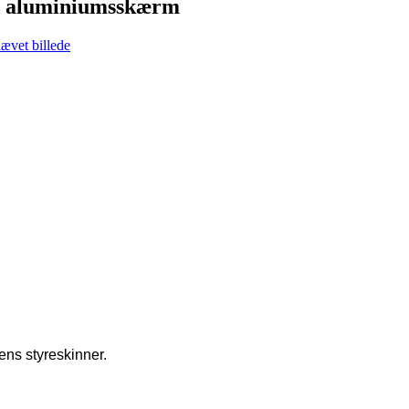
d aluminiumsskærm
iens styreskinner.