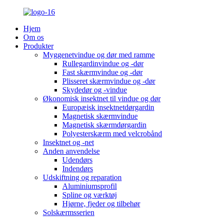
Hjem
Om os
Produkter
Myggenetvindue og dør med ramme
Rullegardinvindue og -dør
Fast skærmvindue og -dør
Plisseret skærmvindue og -dør
Skydedør og -vindue
Økonomisk insektnet til vindue og dør
Europæisk insektnetdørgardin
Magnetisk skærmvindue
Magnetisk skærmdørgardin
Polyesterskærm med velcrobånd
Insektnet og -net
Anden anvendelse
Udendørs
Indendørs
Udskiftning og reparation
Aluminiumsprofil
Spline og værktøj
Hjørne, fjeder og tilbehør
Solskærmsserien