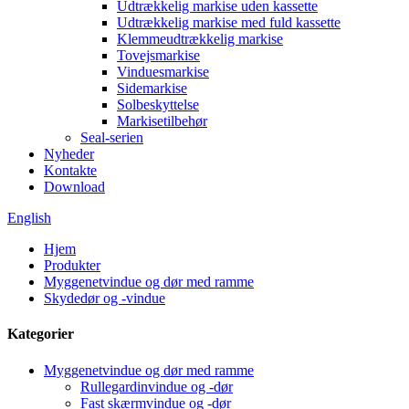
Udtrækkelig markise uden kassette
Udtrækkelig markise med fuld kassette
Klemmeudtrækkelig markise
Tovejsmarkise
Vinduesmarkise
Sidemarkise
Solbeskyttelse
Markisetilbehør
Seal-serien
Nyheder
Kontakte
Download
English
Hjem
Produkter
Myggenetvindue og dør med ramme
Skydedør og -vindue
Kategorier
Myggenetvindue og dør med ramme
Rullegardinvindue og -dør
Fast skærmvindue og -dør