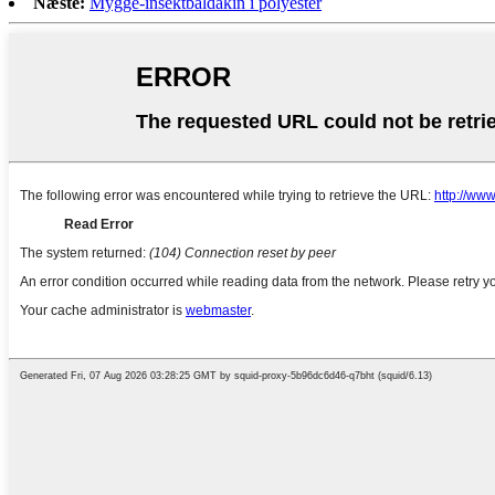
Næste:
Mygge-insektbaldakin i polyester