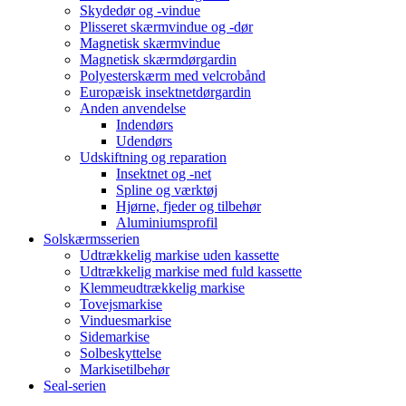
Skydedør og -vindue
Plisseret skærmvindue og -dør
Magnetisk skærmvindue
Magnetisk skærmdørgardin
Polyesterskærm med velcrobånd
Europæisk insektnetdørgardin
Anden anvendelse
Indendørs
Udendørs
Udskiftning og reparation
Insektnet og -net
Spline og værktøj
Hjørne, fjeder og tilbehør
Aluminiumsprofil
Solskærmsserien
Udtrækkelig markise uden kassette
Udtrækkelig markise med fuld kassette
Klemmeudtrækkelig markise
Tovejsmarkise
Vinduesmarkise
Sidemarkise
Solbeskyttelse
Markisetilbehør
Seal-serien